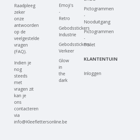
Emoji's
Raadpleeg
Pictogrammen
-
zeker
-
Retro
onze
Nooduitgang
antwoorden
Gebodsstickers
Pictogrammen
op
de
Industrie
-
veelgestelde
Gebodsstickers
Toilet
vragen
Verkeer
(FAQ)
.
KLANTENTUIN
Glow
Indien je
in
nog
Inloggen
the
steeds
dark
met
vragen zit
kan je
ons
contacteren
via
info@Kleeflettersonline.be