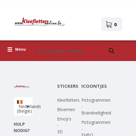
0
Menu
Kleefletters
Icoontjes
STICKERS
ICOONTJES
Plakplaatjes
Kleefletters
Pictogrammen
Upload je eigen ontwerp
Nederlands
-
Bloemen
(België)
Brandveiligheid
Corona Covid-19
Emoji's
Pictogrammen
HULP
-
-
NODIG?
3D
EHBO