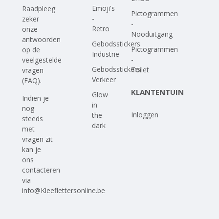
Emoji's
Raadpleeg
Pictogrammen
-
zeker
-
Retro
onze
Nooduitgang
antwoorden
Gebodsstickers
Pictogrammen
op
de
Industrie
-
veelgestelde
Gebodsstickers
Toilet
vragen
Verkeer
(FAQ)
.
KLANTENTUIN
Glow
Indien je
in
nog
Inloggen
the
steeds
dark
met
vragen zit
kan je
ons
contacteren
via
info@Kleeflettersonline.be