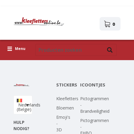
0
Menu
Kleefletters
Icoontjes
STICKERS
ICOONTJES
Plakplaatjes
Kleefletters
Pictogrammen
Upload je eigen ontwerp
Nederlands
-
Bloemen
(België)
Brandveiligheid
Corona Covid-19
Emoji's
Pictogrammen
HULP
-
-
NODIG?
3D
EHBO