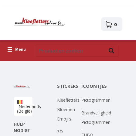
0
Menu
Kleefletters
Icoontjes
STICKERS
ICOONTJES
Plakplaatjes
Kleefletters
Pictogrammen
Upload je eigen ontwerp
Nederlands
-
Bloemen
(België)
Brandveiligheid
Corona Covid-19
Emoji's
Pictogrammen
HULP
-
-
NODIG?
3D
EHBO