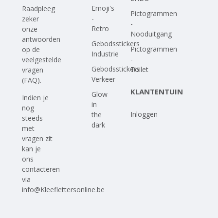
Emoji's
Raadpleeg
Pictogrammen
-
zeker
-
Retro
onze
Nooduitgang
antwoorden
Gebodsstickers
Pictogrammen
op
de
Industrie
-
veelgestelde
Gebodsstickers
Toilet
vragen
Verkeer
(FAQ)
.
KLANTENTUIN
Glow
Indien je
in
nog
Inloggen
the
steeds
dark
met
vragen zit
kan je
ons
contacteren
via
info@Kleeflettersonline.be