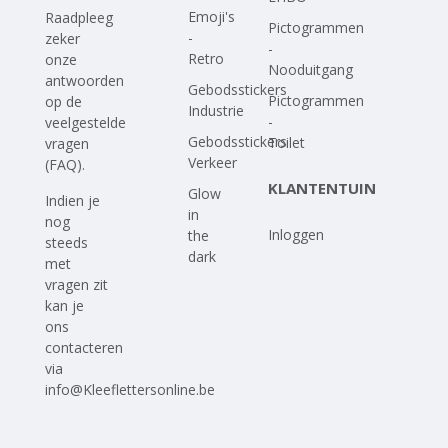
Emoji's
Raadpleeg
Pictogrammen
-
zeker
-
Retro
onze
Nooduitgang
antwoorden
Gebodsstickers
Pictogrammen
op
de
Industrie
-
veelgestelde
Gebodsstickers
Toilet
vragen
Verkeer
(FAQ)
.
KLANTENTUIN
Glow
Indien je
in
nog
Inloggen
the
steeds
dark
met
vragen zit
kan je
ons
contacteren
via
info@Kleeflettersonline.be