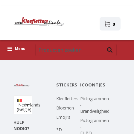
0
Menu
Kleefletters
Icoontjes
STICKERS
ICOONTJES
Plakplaatjes
Kleefletters
Pictogrammen
Upload je eigen ontwerp
Nederlands
-
Bloemen
(België)
Brandveiligheid
Corona Covid-19
Emoji's
Pictogrammen
HULP
-
-
NODIG?
3D
EHBO