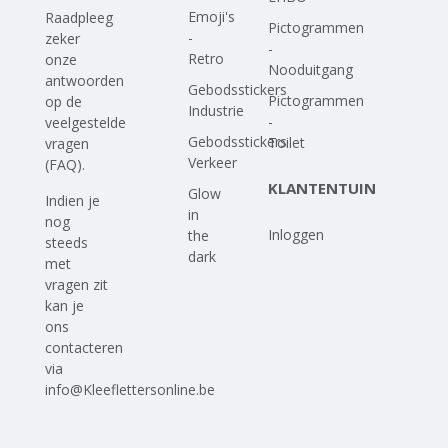
Emoji's
Raadpleeg
Pictogrammen
-
zeker
-
Retro
onze
Nooduitgang
antwoorden
Gebodsstickers
Pictogrammen
op
de
Industrie
-
veelgestelde
Gebodsstickers
Toilet
vragen
Verkeer
(FAQ)
.
KLANTENTUIN
Glow
Indien je
in
nog
Inloggen
the
steeds
dark
met
vragen zit
kan je
ons
contacteren
via
info@Kleeflettersonline.be