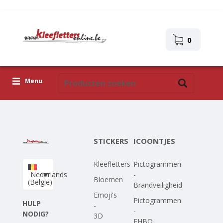
0
Menu
Kleefletters
Icoontjes
STICKERS
ICOONTJES
Plakplaatjes
Kleefletters
Pictogrammen
Upload je eigen ontwerp
Nederlands
-
Bloemen
(België)
Brandveiligheid
Corona Covid-19
Emoji's
Pictogrammen
HULP
-
-
NODIG?
3D
EHBO