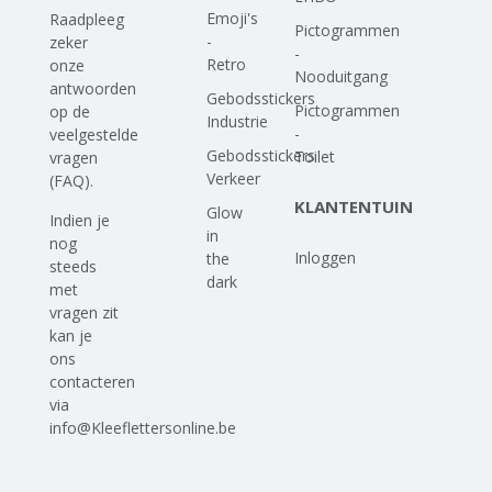
Emoji's
Raadpleeg
Pictogrammen
-
zeker
-
Retro
onze
Nooduitgang
antwoorden
Gebodsstickers
Pictogrammen
op
de
Industrie
-
veelgestelde
Gebodsstickers
Toilet
vragen
Verkeer
(FAQ)
.
KLANTENTUIN
Glow
Indien je
in
nog
Inloggen
the
steeds
dark
met
vragen zit
kan je
ons
contacteren
via
info@Kleeflettersonline.be