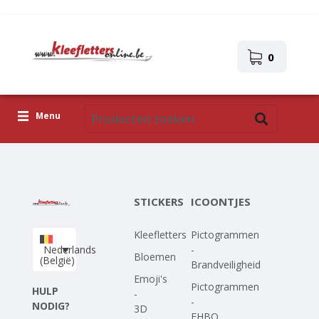
0
Menu
Kleefletters
Icoontjes
STICKERS
ICOONTJES
Plakplaatjes
Kleefletters
Pictogrammen
Upload je eigen ontwerp
Nederlands
-
Bloemen
(België)
Brandveiligheid
Corona Covid-19
Emoji's
Pictogrammen
HULP
-
-
NODIG?
3D
EHBO