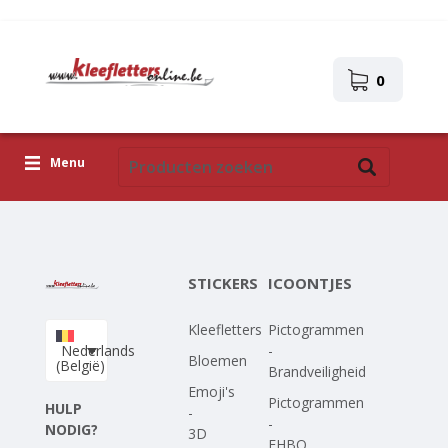
0
Menu
Kleefletters
Icoontjes
STICKERS
ICOONTJES
Plakplaatjes
Kleefletters
Pictogrammen
Upload je eigen ontwerp
Nederlands
-
Bloemen
(België)
Brandveiligheid
Corona Covid-19
Emoji's
Pictogrammen
HULP
-
-
NODIG?
3D
EHBO