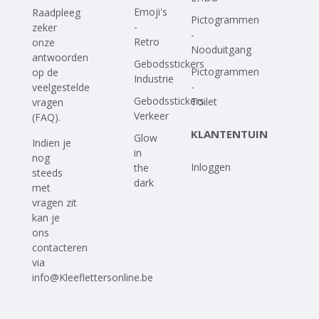
Emoji's
Raadpleeg
Pictogrammen
-
zeker
-
Retro
onze
Nooduitgang
antwoorden
Gebodsstickers
Pictogrammen
op
de
Industrie
-
veelgestelde
Gebodsstickers
Toilet
vragen
Verkeer
(FAQ)
.
KLANTENTUIN
Glow
Indien je
in
nog
Inloggen
the
steeds
dark
met
vragen zit
kan je
ons
contacteren
via
info@Kleeflettersonline.be