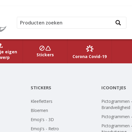
je eigen
Stickers
Corona Covid-19
werp
STICKERS
ICOONTJES
Kleefletters
Pictogrammen 
Brandveiligheid
Bloemen
Pictogrammen 
Emoji's - 3D
Pictogrammen 
Emoji's - Retro
Nooduitgang