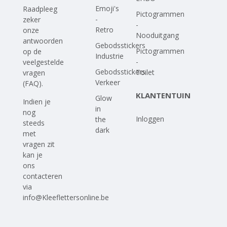
Emoji's
Raadpleeg
Pictogrammen
-
zeker
-
Retro
onze
Nooduitgang
antwoorden
Gebodsstickers
Pictogrammen
op
de
Industrie
-
veelgestelde
Gebodsstickers
Toilet
vragen
Verkeer
(FAQ)
.
KLANTENTUIN
Glow
Indien je
in
nog
Inloggen
the
steeds
dark
met
vragen zit
kan je
ons
contacteren
via
info@Kleeflettersonline.be