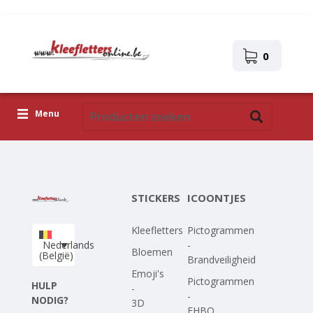
0
Menu
Kleefletters
Icoontjes
STICKERS
ICOONTJES
Plakplaatjes
Kleefletters
Pictogrammen
Upload je eigen ontwerp
Nederlands
-
Bloemen
(België)
Brandveiligheid
Corona Covid-19
Emoji's
Pictogrammen
HULP
-
-
NODIG?
3D
EHBO