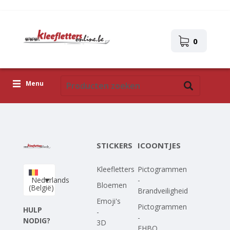
0
Menu
Kleefletters
Icoontjes
STICKERS
ICOONTJES
Plakplaatjes
Kleefletters
Pictogrammen
Upload je eigen ontwerp
Nederlands
-
Bloemen
(België)
Brandveiligheid
Corona Covid-19
Emoji's
Pictogrammen
HULP
-
-
NODIG?
3D
EHBO