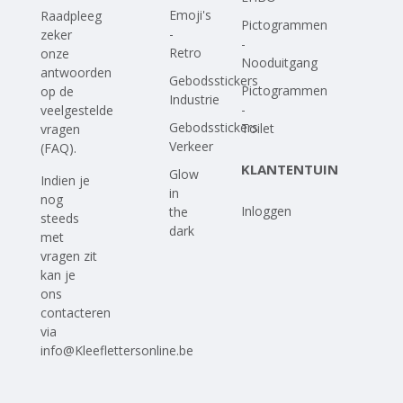
Emoji's
Raadpleeg
Pictogrammen
-
zeker
-
Retro
onze
Nooduitgang
antwoorden
Gebodsstickers
Pictogrammen
op
de
Industrie
-
veelgestelde
Gebodsstickers
Toilet
vragen
Verkeer
(FAQ)
.
KLANTENTUIN
Glow
Indien je
in
nog
Inloggen
the
steeds
dark
met
vragen zit
kan je
ons
contacteren
via
info@Kleeflettersonline.be