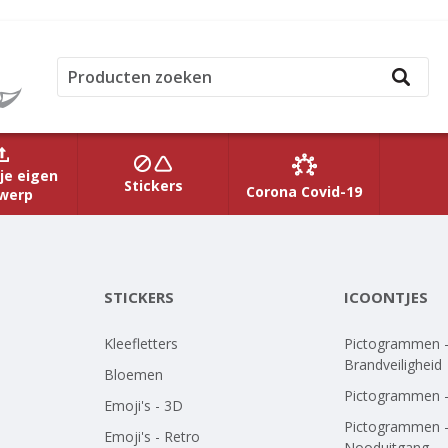
je eigen
Stickers
Corona Covid-19
werp
STICKERS
ICOONTJES
Kleefletters
Pictogrammen 
Brandveiligheid
Bloemen
Pictogrammen 
Emoji's - 3D
Pictogrammen 
Emoji's - Retro
Nooduitgang