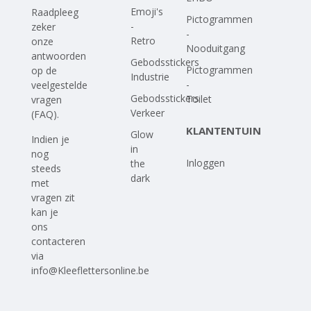
Emoji's
Raadpleeg
Pictogrammen
-
zeker
-
Retro
onze
Nooduitgang
antwoorden
Gebodsstickers
Pictogrammen
op
de
Industrie
-
veelgestelde
Gebodsstickers
Toilet
vragen
Verkeer
(FAQ)
.
KLANTENTUIN
Glow
Indien je
in
nog
Inloggen
the
steeds
dark
met
vragen zit
kan je
ons
contacteren
via
info@Kleeflettersonline.be