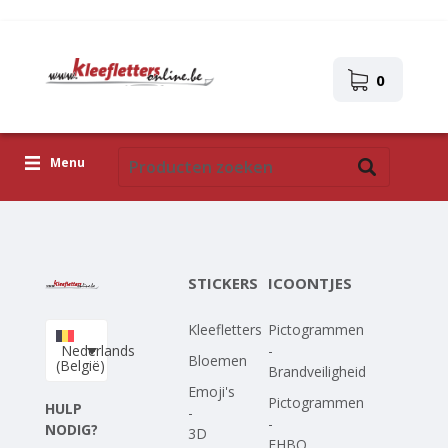
0
Menu
Kleefletters
Icoontjes
STICKERS
ICOONTJES
Plakplaatjes
Kleefletters
Pictogrammen
Upload je eigen ontwerp
Nederlands
-
Bloemen
(België)
Brandveiligheid
Corona Covid-19
Emoji's
Pictogrammen
HULP
-
-
NODIG?
3D
EHBO