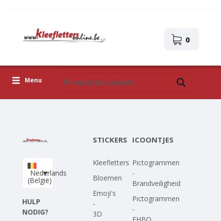
0
Menu
Kleefletters
Icoontjes
STICKERS
ICOONTJES
Plakplaatjes
Kleefletters
Pictogrammen
Upload je eigen ontwerp
Nederlands
-
Bloemen
(België)
Brandveiligheid
Corona Covid-19
Emoji's
Pictogrammen
HULP
-
-
NODIG?
3D
EHBO