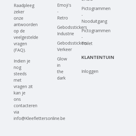
Emoji's
Raadpleeg
Pictogrammen
-
zeker
-
Retro
onze
Nooduitgang
antwoorden
Gebodsstickers
Pictogrammen
op
de
Industrie
-
veelgestelde
Gebodsstickers
Toilet
vragen
Verkeer
(FAQ)
.
KLANTENTUIN
Glow
Indien je
in
nog
Inloggen
the
steeds
dark
met
vragen zit
kan je
ons
contacteren
via
info@Kleeflettersonline.be