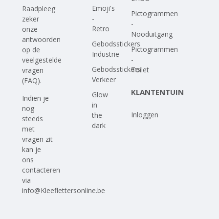
Emoji's
Raadpleeg
Pictogrammen
-
zeker
-
Retro
onze
Nooduitgang
antwoorden
Gebodsstickers
Pictogrammen
op
de
Industrie
-
veelgestelde
Gebodsstickers
Toilet
vragen
Verkeer
(FAQ)
.
KLANTENTUIN
Glow
Indien je
in
nog
Inloggen
the
steeds
dark
met
vragen zit
kan je
ons
contacteren
via
info@Kleeflettersonline.be