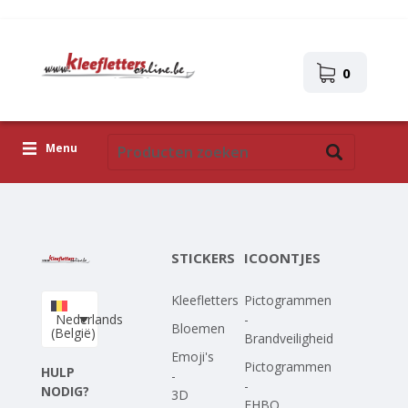
0
Menu
Kleefletters
Icoontjes
STICKERS
ICOONTJES
Plakplaatjes
Kleefletters
Pictogrammen
Upload je eigen ontwerp
Nederlands
-
Bloemen
(België)
Brandveiligheid
Corona Covid-19
Emoji's
Pictogrammen
HULP
-
-
NODIG?
3D
EHBO