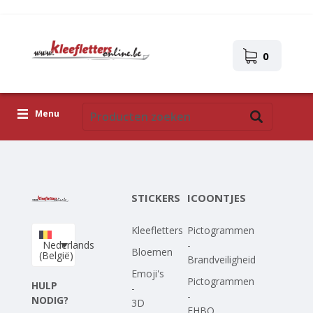
0
Menu
Kleefletters
Icoontjes
STICKERS
ICOONTJES
Plakplaatjes
Kleefletters
Pictogrammen
Upload je eigen ontwerp
Nederlands
-
Bloemen
(België)
Brandveiligheid
Corona Covid-19
Emoji's
Pictogrammen
HULP
-
-
NODIG?
3D
EHBO