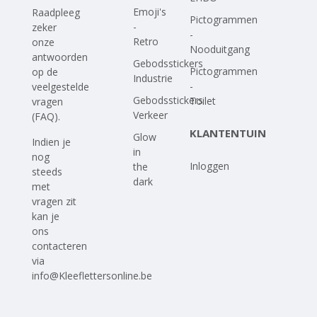
Emoji's
Raadpleeg
Pictogrammen
-
zeker
-
Retro
onze
Nooduitgang
antwoorden
Gebodsstickers
Pictogrammen
op
de
Industrie
-
veelgestelde
Gebodsstickers
Toilet
vragen
Verkeer
(FAQ)
.
KLANTENTUIN
Glow
Indien je
in
nog
Inloggen
the
steeds
dark
met
vragen zit
kan je
ons
contacteren
via
info@Kleeflettersonline.be