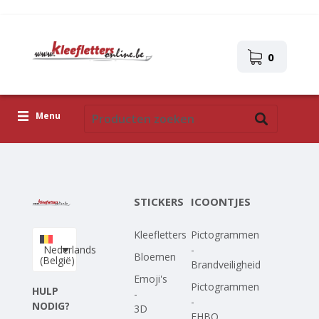
0
Menu
Kleefletters
Icoontjes
STICKERS
ICOONTJES
Plakplaatjes
Kleefletters
Pictogrammen
Upload je eigen ontwerp
Nederlands
-
Bloemen
(België)
Brandveiligheid
Corona Covid-19
Emoji's
Pictogrammen
HULP
-
-
NODIG?
3D
EHBO