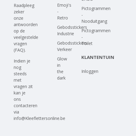
Emoji's
Raadpleeg
Pictogrammen
-
zeker
-
Retro
onze
Nooduitgang
antwoorden
Gebodsstickers
Pictogrammen
op
de
Industrie
-
veelgestelde
Gebodsstickers
Toilet
vragen
Verkeer
(FAQ)
.
KLANTENTUIN
Glow
Indien je
in
nog
Inloggen
the
steeds
dark
met
vragen zit
kan je
ons
contacteren
via
info@Kleeflettersonline.be