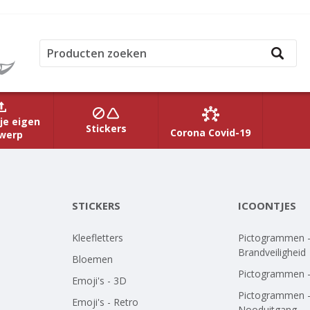
je eigen
Stickers
Corona Covid-19
werp
STICKERS
ICOONTJES
Kleefletters
Pictogrammen 
Brandveiligheid
Bloemen
Pictogrammen 
Emoji's - 3D
Pictogrammen 
Emoji's - Retro
Nooduitgang