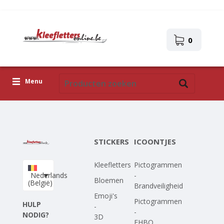
0
Menu
Kleefletters
Icoontjes
STICKERS
ICOONTJES
Plakplaatjes
Kleefletters
Pictogrammen
Upload je eigen ontwerp
Nederlands
-
Bloemen
(België)
Brandveiligheid
Corona Covid-19
Emoji's
Pictogrammen
HULP
-
-
NODIG?
3D
EHBO