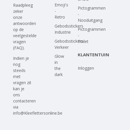
Emoji's
Raadpleeg
Pictogrammen
-
zeker
-
Retro
onze
Nooduitgang
antwoorden
Gebodsstickers
Pictogrammen
op
de
Industrie
-
veelgestelde
Gebodsstickers
Toilet
vragen
Verkeer
(FAQ)
.
KLANTENTUIN
Glow
Indien je
in
nog
Inloggen
the
steeds
dark
met
vragen zit
kan je
ons
contacteren
via
info@Kleeflettersonline.be