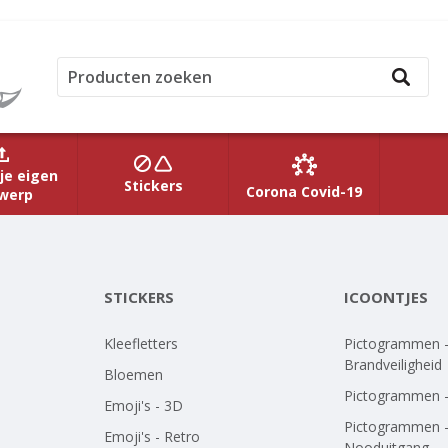
je eigen
Stickers
Corona Covid-19
werp
STICKERS
ICOONTJES
Kleefletters
Pictogrammen 
Brandveiligheid
Bloemen
Pictogrammen 
Emoji's - 3D
Pictogrammen 
Emoji's - Retro
Nooduitgang