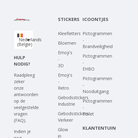
STICKERS
ICOONTJES
Kleefletters
Pictogrammen
Nederlands
-
Bloemen
(België)
Brandveiligheid
Emoji's
Pictogrammen
HULP
-
-
NODIG?
3D
EHBO
Emoji's
Raadpleeg
Pictogrammen
-
zeker
-
Retro
onze
Nooduitgang
antwoorden
Gebodsstickers
Pictogrammen
op
de
Industrie
-
veelgestelde
Gebodsstickers
Toilet
vragen
Verkeer
(FAQ)
.
KLANTENTUIN
Glow
Indien je
in
nog