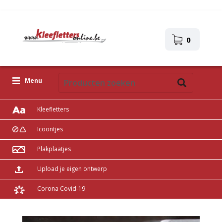
0
Menu
Kleefletters
Icoontjes
Plakplaatjes
Upload je eigen ontwerp
Corona Covid-19